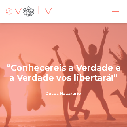
Conhecereis a Verdade e
a Verdade vos libertará!
Jesus Nazareno