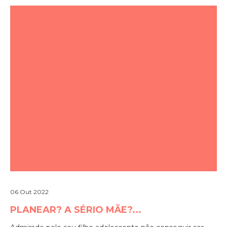
06 Out 2022
PLANEAR? A SÉRIO MÃE?...